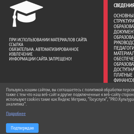
СВЕДЕНИЯ
ОСНОВНЫ
СТРУКТУР
ОБРАЗОВА
ДОКУМЕН
ОБРАЗОВ
ПРИ ИСПОЛЬЗОВАНИИ МАТЕРИАЛОВ САЙТА
РУКОВОД
ССЫЛКА
ПЕДАГОГИ
ОБЯЗАТЕЛЬНА. АВТОМАТИЗИРОВАННОЕ
МАТЕРИА
ИЗВЛЕЧЕНИЕ
ОБЕСПЕЧ
ИНФОРМАЦИИ САЙТА ЗАПРЕЩЕНО!
ОБРАЗОВА
ДОСТУПНА
ПЛАТНЫЕ 
ФИНАНСО
ДЕЯТЕЛЬ
Пользуясь нашим сайтом, вы соглашаетесь с политикой обработки перс
ВАКАНТНЫ
также с тем что наш веб-сайт и другие подключенные к веб-сайту сторо
(ПЕРЕВОД
используют cookies такие как Яндекс Метрика, "Госуслуги", "PRO.Культура
СТИПЕНД
аналитика".
МАТЕРИА
ОБУЧАЮЩ
Подробнее
МЕЖДУНА
ОРГАНИЗА
Подтверждаю
ОБРАЗОВ