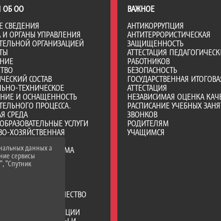
 ОБ ОО
ВАЖНОЕ
Е СВЕДЕНИЯ
АНТИКОРРУПЦИЯ
А И ОРГАНЫ УПРАВЛЕНИЯ
АНТИТЕРРОРИСТИЧЕСКАЯ
ТЕЛЬНОЙ ОРГАНИЗАЦИЕЙ
ЗАЩИЩЕННОСТЬ
ТЫ
АТТЕСТАЦИЯ ПЕДАГОГИЧЕСК
АНИЕ
РАБОТНИКОВ
СТВО
БЕЗОПАСНОСТЬ
ЧЕСКИЙ СОСТАВ
ГОСУДАРСТВЕННАЯ ИТОГОВА
ЛЬНО-ТЕХНИЧЕСКОЕ
АТТЕСТАЦИЯ
ЕНИЕ И ОСНАЩЕННОСТЬ
НЕЗАВИСИМАЯ ОЦЕНКА КАЧ
ТЕЛЬНОГО ПРОЦЕССА.
РАСПИСАНИЕ УЧЕБНЫХ ЗАНЯ
Я СРЕДА
ЗВОНКОВ
ОБРАЗОВАТЕЛЬНЫЕ УСЛУГИ
РОДИТЕЛЯМ
ВО-ХОЗЯЙСТВЕННАЯ
УЧАЩИМСЯ
НОСТЬ
ональных данных а
Е МЕСТА ДЛЯ ПРИЕМА
нние сервисы
А) ОБУЧАЮЩИХСЯ
", "Спутник
ИИ И ИНЫЕ ВИДЫ
ЛЬНОЙ ПОДДЕРЖКИ
ИХСЯ
РОДНОЕ СОТРУДНИЧЕСТВО
ЦИЯ ПИТАНИЯ В
АТЕЛЬНОЙ ОРГАНИЗАЦИИ