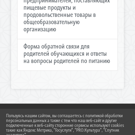
предпринимателей, поставляющих
пищевые продукты и
продовольственные товары в
общеобразовательную
организацию
Форма обратной связи для
родителей обучающихся и ответы
на вопросы родителей по питанию
Пользуясь нашим сайтом, вы соглашаетесь с политикой обработки
персональных данных а также с тем что наш веб-сайт и другие
2026 Г. DUSSH.TEMR23.RU
подключенные к веб-сайту сторонние сервисы используют cookies
ВХОД
такие как Яндекс Метрика, "Госуслуги", "PRO.Культура", "Спутник
аналитика".