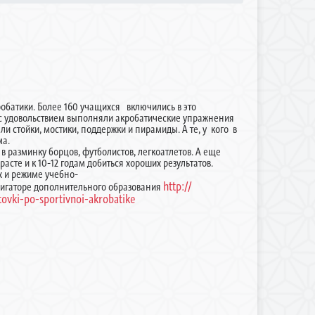
робатики. Более 160 учащихся включились в это
ы с удовольствием выполняли акробатические упражнения
и стойки, мостики, поддержки и пирамиды. А те, у кого в
ма.
 в разминку борцов, футболистов, легкоатлетов. А еще
сте и к 10-12 годам добиться хороших результатов.
 и режиме учебно-
http://
авигаторе дополнительного образования
vki-po-sportivnoi-akrobatike