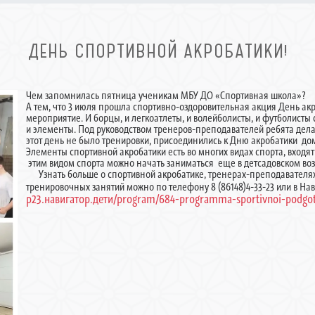
ДЕНЬ СПОРТИВНОЙ АКРОБАТИКИ!
Чем запомнилась пятница ученикам МБУ ДО «Спортивная школа»?
А тем, что 3 июля прошла спортивно-оздоровительная акция День ак
мероприятие. И борцы, и легкоатлеты, и волейболисты, и футболист
и элементы. Под руководством тренеров-преподавателей ребята делал
этот день не было тренировки, присоединились к Дню акробатики до
Элементы спортивной акробатики есть во многих видах спорта, входят
этим видом спорта можно начать заниматься еще в детсадовском возра
Узнать больше о спортивной акробатике, тренерах-преподавателях
тренировочных занятий можно по телефону 8 (86148)4-33-23 или в Н
р23.навигатор.дети/program/684-programma-sportivnoi-podgoto