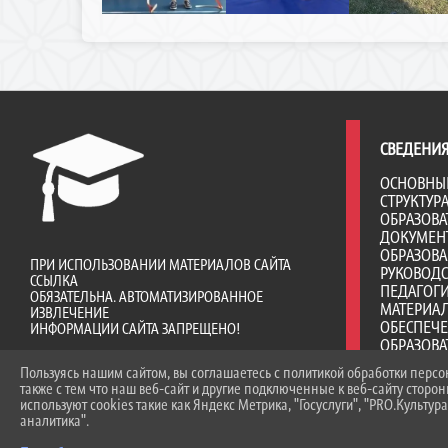
СВЕДЕНИЯ
ОСНОВНЫ
СТРУКТУР
ОБРАЗОВА
ДОКУМЕН
ОБРАЗОВ
ПРИ ИСПОЛЬЗОВАНИИ МАТЕРИАЛОВ САЙТА
РУКОВОД
ССЫЛКА
ПЕДАГОГИ
ОБЯЗАТЕЛЬНА. АВТОМАТИЗИРОВАННОЕ
МАТЕРИА
ИЗВЛЕЧЕНИЕ
ОБЕСПЕЧ
ИНФОРМАЦИИ САЙТА ЗАПРЕЩЕНО!
ОБРАЗОВА
ДОСТУПНА
Пользуясь нашим сайтом, вы соглашаетесь с политикой обработки перс
ПЛАТНЫЕ 
также с тем что наш веб-сайт и другие подключенные к веб-сайту сторо
ФИНАНСО
используют cookies такие как Яндекс Метрика, "Госуслуги", "PRO.Культура
ДЕЯТЕЛЬ
аналитика".
ВАКАНТНЫ