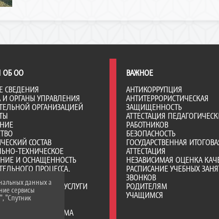
 ОБ ОО
ВАЖНОЕ
Е СВЕДЕНИЯ
АНТИКОРРУПЦИЯ
А И ОРГАНЫ УПРАВЛЕНИЯ
АНТИТЕРРОРИСТИЧЕСКАЯ
ТЕЛЬНОЙ ОРГАНИЗАЦИЕЙ
ЗАЩИЩЕННОСТЬ
ТЫ
АТТЕСТАЦИЯ ПЕДАГОГИЧЕСК
АНИЕ
РАБОТНИКОВ
СТВО
БЕЗОПАСНОСТЬ
ЧЕСКИЙ СОСТАВ
ГОСУДАРСТВЕННАЯ ИТОГОВА
ЛЬНО-ТЕХНИЧЕСКОЕ
АТТЕСТАЦИЯ
ЕНИЕ И ОСНАЩЕННОСТЬ
НЕЗАВИСИМАЯ ОЦЕНКА КАЧ
ТЕЛЬНОГО ПРОЦЕССА.
РАСПИСАНИЕ УЧЕБНЫХ ЗАНЯ
Я СРЕДА
ЗВОНКОВ
ональных данных а
ОБРАЗОВАТЕЛЬНЫЕ УСЛУГИ
РОДИТЕЛЯМ
нние сервисы
ВО-ХОЗЯЙСТВЕННАЯ
УЧАЩИМСЯ
", "Спутник
НОСТЬ
Е МЕСТА ДЛЯ ПРИЕМА