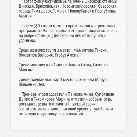
География участников была очень широкой: станицы
Динская, Брюховецкая, Новомихайловская, Северская,
города Тимашевск, Темрюк, Новокубанск и Республика
Адыгея.
Более 350 спортсменов соревновались в групповых
программах. Наши акробаты впервые показывали себя
на ковре станицы Динской, но дебют получился
удачным.
Среди женских групп 2 место: Мамонтова Таисия,
Головатюк Валерия, Гарбуз Алена.
Среди мужских пар 2 место: Бажан Савва, Савенко
Максим.
Среди смешанных пар 3 место: Самычина Маруся,
Якименко Лев.
Тренеры-преподаватели Панкова Анна, Супрядкин
Денис и Тихомирова Марина отметили собранность,
рост мастерства и отличный настрой своих
воспитанников, а также высокий уровень судейства и
отличную подготовку соревнований.