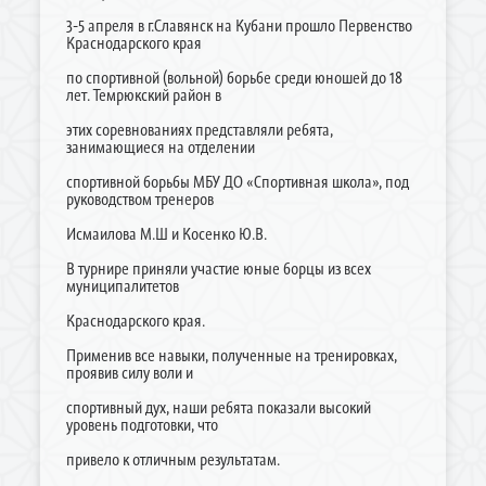
3-5 апреля в г.Славянск на Кубани прошло Первенство
Краснодарского края
по спортивной (вольной) борьбе среди юношей до 18
лет. Темрюкский район в
этих соревнованиях представляли ребята,
занимающиеся на отделении
спортивной борьбы МБУ ДО «Спортивная школа», под
руководством тренеров
Исмаилова М.Ш и Косенко Ю.В.
В турнире приняли участие юные борцы из всех
муниципалитетов
Краснодарского края.
Применив все навыки, полученные на тренировках,
проявив силу воли и
спортивный дух, наши ребята показали высокий
уровень подготовки, что
привело к отличным результатам.