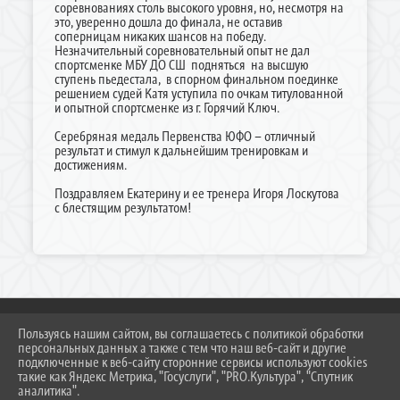
соревнованиях столь высокого уровня, но, несмотря на
это, уверенно дошла до финала, не оставив
соперницам никаких шансов на победу.
Незначительный соревновательный опыт не дал
спортсменке МБУ ДО СШ подняться на высшую
ступень пьедестала, в спорном финальном поединке
решением судей Катя уступила по очкам титулованной
и опытной спортсменке из г. Горячий Ключ.
Серебряная медаль Первенства ЮФО – отличный
результат и стимул к дальнейшим тренировкам и
достижениям.
Поздравляем Екатерину и ее тренера Игоря Лоскутова
с блестящим результатом!
Пользуясь нашим сайтом, вы соглашаетесь с политикой обработки
персональных данных а также с тем что наш веб-сайт и другие
2026 Г. DUSSH.TEMR23.RU
подключенные к веб-сайту сторонние сервисы используют cookies
ВХОД
такие как Яндекс Метрика, "Госуслуги", "PRO.Культура", "Спутник
КАРТА САЙТА
аналитика".