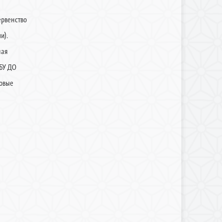
ервенство
и).
ная
МБУ ДО
новые