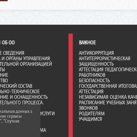
 ОБ ОО
ВАЖНОЕ
Е СВЕДЕНИЯ
АНТИКОРРУПЦИЯ
А И ОРГАНЫ УПРАВЛЕНИЯ
АНТИТЕРРОРИСТИЧЕСКАЯ
ТЕЛЬНОЙ ОРГАНИЗАЦИЕЙ
ЗАЩИЩЕННОСТЬ
ТЫ
АТТЕСТАЦИЯ ПЕДАГОГИЧЕСК
АНИЕ
РАБОТНИКОВ
СТВО
БЕЗОПАСНОСТЬ
ЧЕСКИЙ СОСТАВ
ГОСУДАРСТВЕННАЯ ИТОГОВА
ЛЬНО-ТЕХНИЧЕСКОЕ
АТТЕСТАЦИЯ
ЕНИЕ И ОСНАЩЕННОСТЬ
НЕЗАВИСИМАЯ ОЦЕНКА КАЧ
ТЕЛЬНОГО ПРОЦЕССА.
РАСПИСАНИЕ УЧЕБНЫХ ЗАНЯ
Я СРЕДА
ЗВОНКОВ
ональных данных а
ОБРАЗОВАТЕЛЬНЫЕ УСЛУГИ
РОДИТЕЛЯМ
нние сервисы
ВО-ХОЗЯЙСТВЕННАЯ
УЧАЩИМСЯ
", "Спутник
НОСТЬ
Е МЕСТА ДЛЯ ПРИЕМА
А) ОБУЧАЮЩИХСЯ