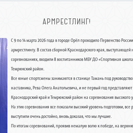
АРМРЕСТЛИНГ!
С 9 по 14 марта 2026 года в городе Орёл проходило Первенство России
армрестлингу. В состав сборной Краснодарского края, выступающей 
соревнованиях, входили 8 воспитанников МБУ ДО «Спортивная школ
Темрюкский район.
Все юные спортсмены занимаются в станице Тамань под руководство
наставника, Рева Олега Анатольевича, и не первый год представляют
Краснодарский край и Темрюкский район на соревнования высокого у
На этих соревнования все показали высокий уровень подготовки, все 
выступили очень достойно, вновь доказав, что мы лучшие.
По итогам соревнований, проявив немалую волю к победе, на верхн