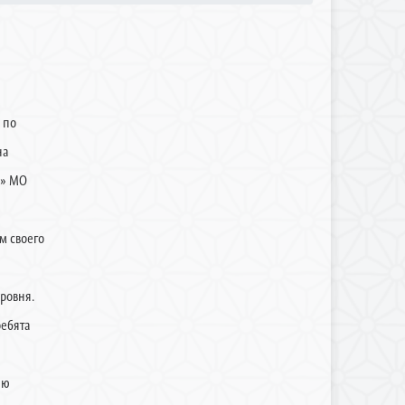
 по
на
а» МО
м своего
ровня.
ребята
юю