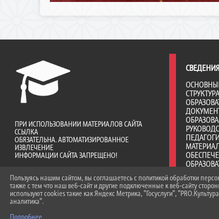
СВЕДЕНИЯ
ОСНОВНЫ
СТРУКТУР
ОБРАЗОВА
ДОКУМЕН
ОБРАЗОВ
ПРИ ИСПОЛЬЗОВАНИИ МАТЕРИАЛОВ САЙТА
РУКОВОД
ССЫЛКА
ПЕДАГОГИ
ОБЯЗАТЕЛЬНА. АВТОМАТИЗИРОВАННОЕ
МАТЕРИА
ИЗВЛЕЧЕНИЕ
ОБЕСПЕЧ
ИНФОРМАЦИИ САЙТА ЗАПРЕЩЕНО!
ОБРАЗОВА
ДОСТУПНА
Пользуясь нашим сайтом, вы соглашаетесь с политикой обработки перс
ПЛАТНЫЕ 
также с тем что наш веб-сайт и другие подключенные к веб-сайту сторо
ФИНАНСО
используют cookies такие как Яндекс Метрика, "Госуслуги", "PRO.Культура
ДЕЯТЕЛЬ
аналитика".
ВАКАНТНЫ
(ПЕРЕВОД
Подробнее