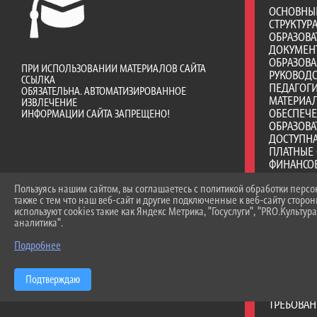
ОСНОВНЫ
СТРУКТУР
ОБРАЗОВА
ДОКУМЕН
ОБРАЗОВ
ПРИ ИСПОЛЬЗОВАНИИ МАТЕРИАЛОВ САЙТА
РУКОВОД
ССЫЛКА
ПЕДАГОГИ
ОБЯЗАТЕЛЬНА. АВТОМАТИЗИРОВАННОЕ
МАТЕРИА
ИЗВЛЕЧЕНИЕ
ОБЕСПЕЧ
ИНФОРМАЦИИ САЙТА ЗАПРЕЩЕНО!
ОБРАЗОВА
ДОСТУПНА
ПЛАТНЫЕ 
ФИНАНСО
ДЕЯТЕЛЬ
ВАКАНТНЫ
Пользуясь нашим сайтом, вы соглашаетесь с политикой обработки перс
также с тем что наш веб-сайт и другие подключенные к веб-сайту сторо
(ПЕРЕВОД
используют cookies такие как Яндекс Метрика, "Госуслуги", "PRO.Культура
СТИПЕНД
аналитика".
МАТЕРИА
ОБУЧАЮЩ
Подробнее
МЕЖДУНА
ОРГАНИЗА
ОБРАЗОВ
Подтверждаю
ОБРАЗОВА
ТРЕБОВА