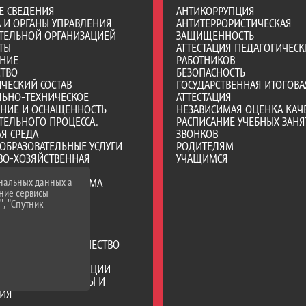
Е СВЕДЕНИЯ
АНТИКОРРУПЦИЯ
А И ОРГАНЫ УПРАВЛЕНИЯ
АНТИТЕРРОРИСТИЧЕСКАЯ
ТЕЛЬНОЙ ОРГАНИЗАЦИЕЙ
ЗАЩИЩЕННОСТЬ
ТЫ
АТТЕСТАЦИЯ ПЕДАГОГИЧЕСК
АНИЕ
РАБОТНИКОВ
СТВО
БЕЗОПАСНОСТЬ
ЧЕСКИЙ СОСТАВ
ГОСУДАРСТВЕННАЯ ИТОГОВА
ЛЬНО-ТЕХНИЧЕСКОЕ
АТТЕСТАЦИЯ
ЕНИЕ И ОСНАЩЕННОСТЬ
НЕЗАВИСИМАЯ ОЦЕНКА КАЧ
ТЕЛЬНОГО ПРОЦЕССА.
РАСПИСАНИЕ УЧЕБНЫХ ЗАНЯ
Я СРЕДА
ЗВОНКОВ
ОБРАЗОВАТЕЛЬНЫЕ УСЛУГИ
РОДИТЕЛЯМ
ВО-ХОЗЯЙСТВЕННАЯ
УЧАЩИМСЯ
НОСТЬ
Е МЕСТА ДЛЯ ПРИЕМА
ональных данных а
нние сервисы
А) ОБУЧАЮЩИХСЯ
", "Спутник
ИИ И ИНЫЕ ВИДЫ
ЛЬНОЙ ПОДДЕРЖКИ
ИХСЯ
РОДНОЕ СОТРУДНИЧЕСТВО
ЦИЯ ПИТАНИЯ В
АТЕЛЬНОЙ ОРГАНИЗАЦИИ
ТЕЛЬНЫЕ СТАНДАРТЫ И
НИЯ