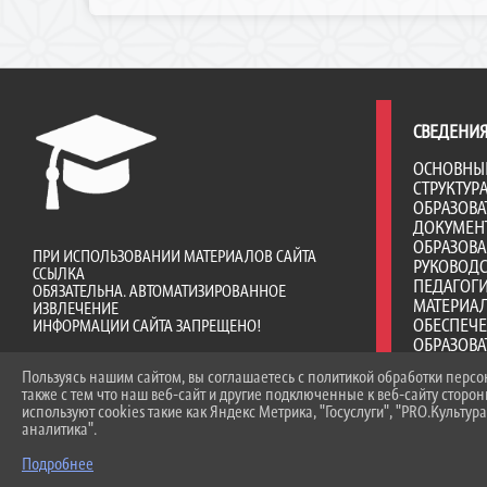
СВЕДЕНИЯ
ОСНОВНЫ
СТРУКТУР
ОБРАЗОВА
ДОКУМЕН
ОБРАЗОВ
ПРИ ИСПОЛЬЗОВАНИИ МАТЕРИАЛОВ САЙТА
РУКОВОД
ССЫЛКА
ПЕДАГОГИ
ОБЯЗАТЕЛЬНА. АВТОМАТИЗИРОВАННОЕ
МАТЕРИА
ИЗВЛЕЧЕНИЕ
ОБЕСПЕЧ
ИНФОРМАЦИИ САЙТА ЗАПРЕЩЕНО!
ОБРАЗОВА
ДОСТУПНА
Пользуясь нашим сайтом, вы соглашаетесь с политикой обработки перс
ПЛАТНЫЕ 
также с тем что наш веб-сайт и другие подключенные к веб-сайту сторо
ФИНАНСО
используют cookies такие как Яндекс Метрика, "Госуслуги", "PRO.Культура
ДЕЯТЕЛЬ
аналитика".
ВАКАНТНЫ
(ПЕРЕВОД
Подробнее
СТИПЕНД