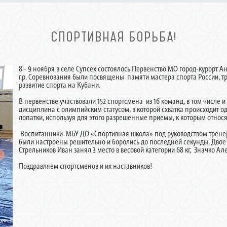
СПОРТИВНАЯ БОРЬБА!
8 - 9 ноября в селе Супсех состоялось Первенство МО город-курорт 
г.р. Соревнования были посвящены памяти мастера спорта России, т
развитие спорта на Кубани.
В первенстве участвовали 152 спортсмена из 16 команд, в том числе и
дисциплина с олимпийским статусом, в которой схватка происходит од
лопатки, используя для этого разрешенные приемы, к которым относя
Воспитанники МБУ ДО «Спортивная школа» под руководством тренер
были настроены решительно и боролись до последней секунды. Двое
Стрельников Иван занял 3 место в весовой категории 68 кг, Значко Але
Поздравляем спортсменов и их наставников!