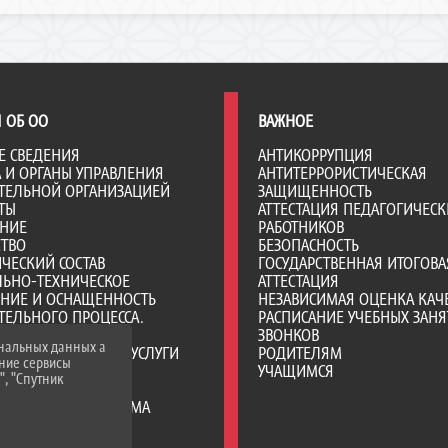
 ОБ ОО
ВАЖНОЕ
Е СВЕДЕНИЯ
АНТИКОРРУПЦИЯ
А И ОРГАНЫ УПРАВЛЕНИЯ
АНТИТЕРРОРИСТИЧЕСКАЯ
ТЕЛЬНОЙ ОРГАНИЗАЦИЕЙ
ЗАЩИЩЕННОСТЬ
ТЫ
АТТЕСТАЦИЯ ПЕДАГОГИЧЕСК
АНИЕ
РАБОТНИКОВ
СТВО
БЕЗОПАСНОСТЬ
ЧЕСКИЙ СОСТАВ
ГОСУДАРСТВЕННАЯ ИТОГОВА
ЛЬНО-ТЕХНИЧЕСКОЕ
АТТЕСТАЦИЯ
ЕНИЕ И ОСНАЩЕННОСТЬ
НЕЗАВИСИМАЯ ОЦЕНКА КАЧ
ТЕЛЬНОГО ПРОЦЕССА.
РАСПИСАНИЕ УЧЕБНЫХ ЗАНЯ
Я СРЕДА
ЗВОНКОВ
ональных данных а
ОБРАЗОВАТЕЛЬНЫЕ УСЛУГИ
РОДИТЕЛЯМ
нние сервисы
ВО-ХОЗЯЙСТВЕННАЯ
УЧАЩИМСЯ
", "Спутник
НОСТЬ
Е МЕСТА ДЛЯ ПРИЕМА
А) ОБУЧАЮЩИХСЯ
ИИ И ИНЫЕ ВИДЫ