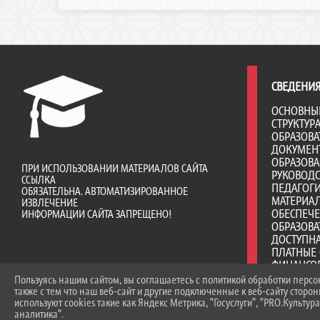
СВЕДЕНИЯ
ОСНОВНЫ
СТРУКТУР
ОБРАЗОВА
ДОКУМЕН
ОБРАЗОВ
ПРИ ИСПОЛЬЗОВАНИИ МАТЕРИАЛОВ САЙТА
РУКОВОД
ССЫЛКА
ПЕДАГОГИ
ОБЯЗАТЕЛЬНА. АВТОМАТИЗИРОВАННОЕ
МАТЕРИА
ИЗВЛЕЧЕНИЕ
ОБЕСПЕЧ
ИНФОРМАЦИИ САЙТА ЗАПРЕЩЕНО!
ОБРАЗОВА
ДОСТУПНА
ПЛАТНЫЕ 
ФИНАНСО
ДЕЯТЕЛЬ
Пользуясь нашим сайтом, вы соглашаетесь с политикой обработки перс
ВАКАНТНЫ
также с тем что наш веб-сайт и другие подключенные к веб-сайту сторо
(ПЕРЕВОД
используют cookies такие как Яндекс Метрика, "Госуслуги", "PRO.Культура
аналитика".
СТИПЕНД