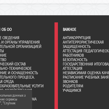
 ОБ ОО
ВАЖНОЕ
Е СВЕДЕНИЯ
АНТИКОРРУПЦИЯ
А И ОРГАНЫ УПРАВЛЕНИЯ
АНТИТЕРРОРИСТИЧЕСКАЯ
ТЕЛЬНОЙ ОРГАНИЗАЦИЕЙ
ЗАЩИЩЕННОСТЬ
ТЫ
АТТЕСТАЦИЯ ПЕДАГОГИЧЕСК
АНИЕ
РАБОТНИКОВ
СТВО
БЕЗОПАСНОСТЬ
ЧЕСКИЙ СОСТАВ
ГОСУДАРСТВЕННАЯ ИТОГОВА
ЛЬНО-ТЕХНИЧЕСКОЕ
АТТЕСТАЦИЯ
ЕНИЕ И ОСНАЩЕННОСТЬ
НЕЗАВИСИМАЯ ОЦЕНКА КАЧ
ТЕЛЬНОГО ПРОЦЕССА.
РАСПИСАНИЕ УЧЕБНЫХ ЗАНЯ
Я СРЕДА
ЗВОНКОВ
ОБРАЗОВАТЕЛЬНЫЕ УСЛУГИ
РОДИТЕЛЯМ
ВО-ХОЗЯЙСТВЕННАЯ
УЧАЩИМСЯ
НОСТЬ
ональных данных а
Е МЕСТА ДЛЯ ПРИЕМА
нние сервисы
А) ОБУЧАЮЩИХСЯ
", "Спутник
ИИ И ИНЫЕ ВИДЫ