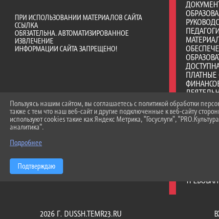
ДОКУМЕН
ОБРАЗОВ
ПРИ ИСПОЛЬЗОВАНИИ МАТЕРИАЛОВ САЙТА
РУКОВОД
ССЫЛКА
ПЕДАГОГИ
ОБЯЗАТЕЛЬНА. АВТОМАТИЗИРОВАННОЕ
МАТЕРИА
ИЗВЛЕЧЕНИЕ
ОБЕСПЕЧ
ИНФОРМАЦИИ САЙТА ЗАПРЕЩЕНО!
ОБРАЗОВА
ДОСТУПНА
ПЛАТНЫЕ 
ФИНАНСО
ДЕЯТЕЛЬ
ВАКАНТНЫ
Пользуясь нашим сайтом, вы соглашаетесь с политикой обработки перс
(ПЕРЕВОД
также с тем что наш веб-сайт и другие подключенные к веб-сайту сторо
СТИПЕНД
используют cookies такие как Яндекс Метрика, "Госуслуги", "PRO.Культура
МАТЕРИА
аналитика".
ОБУЧАЮЩ
Подробнее
МЕЖДУНА
ОРГАНИЗА
ОБРАЗОВ
Подтверждаю
ОБРАЗОВА
ТРЕБОВА
2026 Г. DUSSH.TEMR23.RU
В