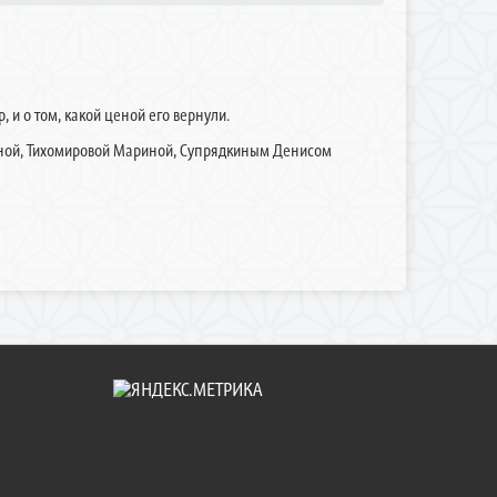
 и о том, какой ценой его вернули.
нной, Тихомировой Мариной, Супрядкиным Денисом