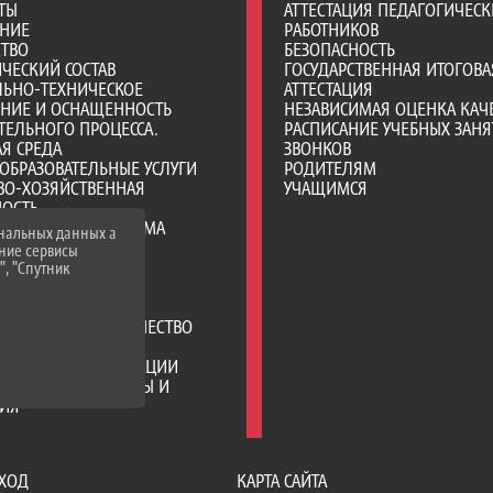
ТЫ
АТТЕСТАЦИЯ ПЕДАГОГИЧЕСК
АНИЕ
РАБОТНИКОВ
СТВО
БЕЗОПАСНОСТЬ
ЧЕСКИЙ СОСТАВ
ГОСУДАРСТВЕННАЯ ИТОГОВА
ЛЬНО-ТЕХНИЧЕСКОЕ
АТТЕСТАЦИЯ
ЕНИЕ И ОСНАЩЕННОСТЬ
НЕЗАВИСИМАЯ ОЦЕНКА КАЧ
ТЕЛЬНОГО ПРОЦЕССА.
РАСПИСАНИЕ УЧЕБНЫХ ЗАНЯ
Я СРЕДА
ЗВОНКОВ
ОБРАЗОВАТЕЛЬНЫЕ УСЛУГИ
РОДИТЕЛЯМ
ВО-ХОЗЯЙСТВЕННАЯ
УЧАЩИМСЯ
НОСТЬ
Е МЕСТА ДЛЯ ПРИЕМА
ональных данных а
А) ОБУЧАЮЩИХСЯ
нние сервисы
ИИ И ИНЫЕ ВИДЫ
", "Спутник
ЛЬНОЙ ПОДДЕРЖКИ
ИХСЯ
РОДНОЕ СОТРУДНИЧЕСТВО
ЦИЯ ПИТАНИЯ В
АТЕЛЬНОЙ ОРГАНИЗАЦИИ
ТЕЛЬНЫЕ СТАНДАРТЫ И
НИЯ
ХОД
КАРТА САЙТА