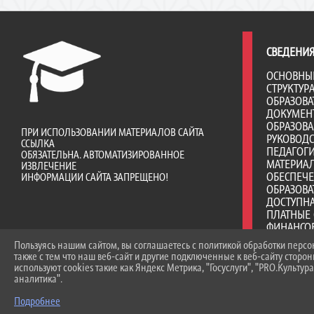
СВЕДЕНИЯ
ОСНОВНЫ
СТРУКТУР
ОБРАЗОВА
ДОКУМЕН
ОБРАЗОВ
ПРИ ИСПОЛЬЗОВАНИИ МАТЕРИАЛОВ САЙТА
РУКОВОД
ССЫЛКА
ПЕДАГОГИ
ОБЯЗАТЕЛЬНА. АВТОМАТИЗИРОВАННОЕ
МАТЕРИА
ИЗВЛЕЧЕНИЕ
ОБЕСПЕЧ
ИНФОРМАЦИИ САЙТА ЗАПРЕЩЕНО!
ОБРАЗОВА
ДОСТУПНА
ПЛАТНЫЕ 
ФИНАНСО
ДЕЯТЕЛЬ
Пользуясь нашим сайтом, вы соглашаетесь с политикой обработки перс
ВАКАНТНЫ
также с тем что наш веб-сайт и другие подключенные к веб-сайту сторо
(ПЕРЕВОД
используют cookies такие как Яндекс Метрика, "Госуслуги", "PRO.Культура
СТИПЕНД
аналитика".
МАТЕРИА
Подробнее
ОБУЧАЮЩ