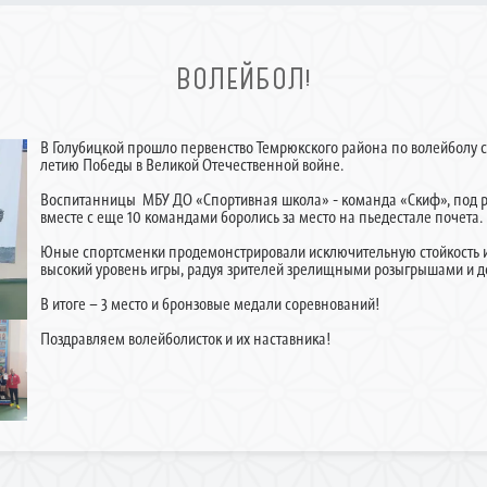
ВОЛЕЙБОЛ!
В Голубицкой прошло первенство Темрюкского района по волейболу с
летию Победы в Великой Отечественной войне.
Воспитанницы МБУ ДО «Спортивная школа» - команда «Скиф», под р
вместе с еще 10 командами боролись за место на пьедестале почета.
Юные спортсменки продемонстрировали исключительную стойкость и 
высокий уровень игры, радуя зрителей зрелищными розыгрышами и 
В итоге – 3 место и бронзовые медали соревнований!
Поздравляем волейболисток и их наставника!