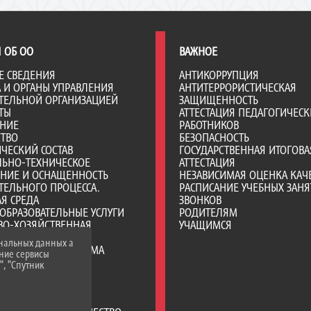
 ОБ ОО
ВАЖНОЕ
Е СВЕДЕНИЯ
АНТИКОРРУПЦИЯ
А И ОРГАНЫ УПРАВЛЕНИЯ
АНТИТЕРРОРИСТИЧЕСКАЯ
ТЕЛЬНОЙ ОРГАНИЗАЦИЕЙ
ЗАЩИЩЕННОСТЬ
ТЫ
АТТЕСТАЦИЯ ПЕДАГОГИЧЕСК
АНИЕ
РАБОТНИКОВ
СТВО
БЕЗОПАСНОСТЬ
ЧЕСКИЙ СОСТАВ
ГОСУДАРСТВЕННАЯ ИТОГОВА
ЛЬНО-ТЕХНИЧЕСКОЕ
АТТЕСТАЦИЯ
ЕНИЕ И ОСНАЩЕННОСТЬ
НЕЗАВИСИМАЯ ОЦЕНКА КАЧ
ТЕЛЬНОГО ПРОЦЕССА.
РАСПИСАНИЕ УЧЕБНЫХ ЗАНЯ
Я СРЕДА
ЗВОНКОВ
ОБРАЗОВАТЕЛЬНЫЕ УСЛУГИ
РОДИТЕЛЯМ
ВО-ХОЗЯЙСТВЕННАЯ
УЧАЩИМСЯ
НОСТЬ
ональных данных а
Е МЕСТА ДЛЯ ПРИЕМА
нние сервисы
А) ОБУЧАЮЩИХСЯ
", "Спутник
ИИ И ИНЫЕ ВИДЫ
ЛЬНОЙ ПОДДЕРЖКИ
ИХСЯ