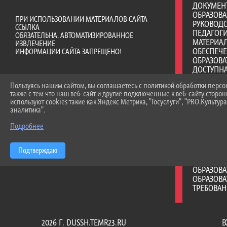
ДОКУМЕН
ОБРАЗОВ
ПРИ ИСПОЛЬЗОВАНИИ МАТЕРИАЛОВ САЙТА
РУКОВОД
ССЫЛКА
ПЕДАГОГИ
ОБЯЗАТЕЛЬНА. АВТОМАТИЗИРОВАННОЕ
МАТЕРИА
ИЗВЛЕЧЕНИЕ
ОБЕСПЕЧ
ИНФОРМАЦИИ САЙТА ЗАПРЕЩЕНО!
ОБРАЗОВА
ДОСТУПНА
ПЛАТНЫЕ 
Пользуясь нашим сайтом, вы соглашаетесь с политикой обработки перс
ФИНАНСО
также с тем что наш веб-сайт и другие подключенные к веб-сайту сторо
ДЕЯТЕЛЬ
используют cookies такие как Яндекс Метрика, "Госуслуги", "PRO.Культура
ВАКАНТНЫ
аналитика".
(ПЕРЕВОД
СТИПЕНД
Подробнее
МАТЕРИА
ОБУЧАЮЩ
Подтверждаю
МЕЖДУНА
ОРГАНИЗА
ОБРАЗОВ
ОБРАЗОВА
ТРЕБОВА
2026 Г. DUSSH.TEMR23.RU
В