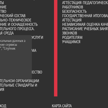
ТЫ
АТТЕСТАЦИЯ ПЕДАГОГИЧЕСК
АНИЕ
РАБОТНИКОВ
СТВО
БЕЗОПАСНОСТЬ
ЧЕСКИЙ СОСТАВ
ГОСУДАРСТВЕННАЯ ИТОГОВА
ЛЬНО-ТЕХНИЧЕСКОЕ
АТТЕСТАЦИЯ
ЕНИЕ И ОСНАЩЕННОСТЬ
НЕЗАВИСИМАЯ ОЦЕНКА КАЧ
ТЕЛЬНОГО ПРОЦЕССА.
РАСПИСАНИЕ УЧЕБНЫХ ЗАНЯ
Я СРЕДА
ЗВОНКОВ
ОБРАЗОВАТЕЛЬНЫЕ УСЛУГИ
РОДИТЕЛЯМ
ональных данных а
ВО-ХОЗЯЙСТВЕННАЯ
УЧАЩИМСЯ
нние сервисы
НОСТЬ
", "Спутник
Е МЕСТА ДЛЯ ПРИЕМА
А) ОБУЧАЮЩИХСЯ
ИИ И ИНЫЕ ВИДЫ
ЛЬНОЙ ПОДДЕРЖКИ
ИХСЯ
РОДНОЕ СОТРУДНИЧЕСТВО
ЦИЯ ПИТАНИЯ В
АТЕЛЬНОЙ ОРГАНИЗАЦИИ
ТЕЛЬНЫЕ СТАНДАРТЫ И
НИЯ
ХОД
КАРТА САЙТА