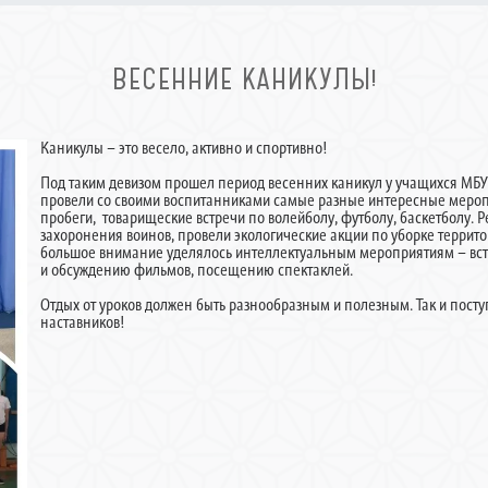
ВЕСЕННИЕ КАНИКУЛЫ!
Каникулы – это весело, активно и спортивно!
Под таким девизом прошел период весенних каникул у учащихся МБ
провели со своими воспитанниками самые разные интересные мероп
пробеги, товарищеские встречи по волейболу, футболу, баскетболу. 
захоронения воинов, провели экологические акции по уборке террито
большое внимание уделялось интеллектуальным мероприятиям – встр
и обсуждению фильмов, посещению спектаклей.
Отдых от уроков должен быть разнообразным и полезным. Так и пост
наставников!