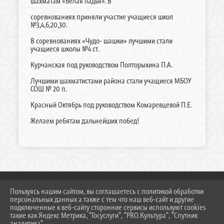
шахматам «Белая ладья». В
соревнованиях приняли участие учащиеся школ
№3,4,6,20,30.
В соревнованиях «Чудо- шашки» лучшими стали
учащиеся школы №4 ст.
Курчанская под руководством Полторыхина П.А.
Лучшими шахматистами района стали учащиеся МБОУ
СОШ № 20 п.
Красный Октябрь под руководством Комаревцевой П.Е.
Желаем ребятам дальнейших побед!
Пользуясь нашим сайтом, вы соглашаетесь с политикой обработки
персональных данных а также с тем что наш веб-сайт и другие
2026 Г. DUSSH.TEMR23.RU
подключенные к веб-сайту сторонние сервисы используют cookies
ВХОД
такие как Яндекс Метрика, "Госуслуги", "PRO.Культура", "Спутник
КАРТА САЙТА
аналитика".