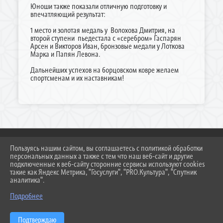
Юноши также показали отличную подготовку и
впечатляющий результат:
1 место и золотая медаль у Волохова Дмитрия, на
второй ступени пьедестала с «серебром» Гаспарян
Арсен и Викторов Иван, бронзовые медали у Лоткова
Марка и Папян Левона.
Дальнейших успехов на борцовском ковре желаем
спортсменам и их наставникам!
Пользуясь нашим сайтом, вы соглашаетесь с политикой обработки
персональных данных а также с тем что наш веб-сайт и другие
2026 Г. DUSSH.TEMR23.RU
подключенные к веб-сайту сторонние сервисы используют cookies
ВХОД
такие как Яндекс Метрика, "Госуслуги", "PRO.Культура", "Спутник
КАРТА САЙТА
аналитика".
ПОЛИТИКА ОБРАБОТКИ ПЕРСОНАЛЬНЫХ ДАННЫХ
Подробнее
СДЕЛАНО НА KUBCMS
РАЗРАБОТКА И ПОДДЕРЖКА
Подтверждаю