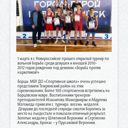
1 марта в г. Новороссийске прошел открытый турнир по
вольной борьбе среди девушек и юношей 2010-
2012 годов рождения под девизом «Борьба против
наркотиков!»
Борцы МБУ ДО «Спортивная школа» очень успешно
представили Темрюкский район на этих
соревнованиях. Более 100 спортсменов встретились на
борцовском ковре. Воспитанники тренеров-
преподавателей Исмаилова Мамедмирзы и Абдулова
Магомеда привезли с турнира восемь медалей.
Девушки до последней секунды схваток боролись за
место на пьедестале и показали отличный результат.
Золотые медали у Шляпиной Вероники и Сергиенко
Александры, бронза – у Прусаковой Вероники.