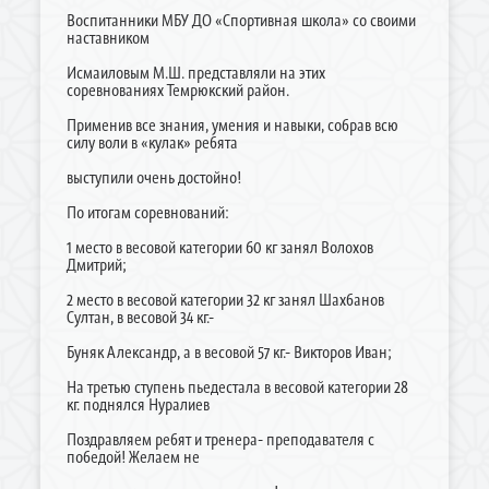
Воспитанники МБУ ДО «Спортивная школа» со своими
наставником
Исмаиловым М.Ш. представляли на этих
соревнованиях Темрюкский район.
Применив все знания, умения и навыки, собрав всю
силу воли в «кулак» ребята
выступили очень достойно!
По итогам соревнований:
1 место в весовой категории 60 кг занял Волохов
Дмитрий;
2 место в весовой категории 32 кг занял Шахбанов
Султан, в весовой 34 кг.-
Буняк Александр, а в весовой 57 кг.- Викторов Иван;
На третью ступень пьедестала в весовой категории 28
кг. поднялся Нуралиев
Поздравляем ребят и тренера- преподавателя с
победой! Желаем не