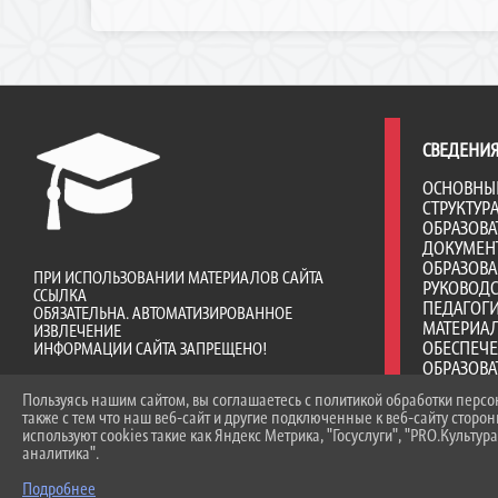
СВЕДЕНИЯ
ОСНОВНЫ
СТРУКТУР
ОБРАЗОВА
ДОКУМЕН
ОБРАЗОВ
ПРИ ИСПОЛЬЗОВАНИИ МАТЕРИАЛОВ САЙТА
РУКОВОД
ССЫЛКА
ПЕДАГОГИ
ОБЯЗАТЕЛЬНА. АВТОМАТИЗИРОВАННОЕ
МАТЕРИА
ИЗВЛЕЧЕНИЕ
ОБЕСПЕЧ
ИНФОРМАЦИИ САЙТА ЗАПРЕЩЕНО!
ОБРАЗОВА
ДОСТУПНА
Пользуясь нашим сайтом, вы соглашаетесь с политикой обработки перс
ПЛАТНЫЕ 
также с тем что наш веб-сайт и другие подключенные к веб-сайту сторо
ФИНАНСО
используют cookies такие как Яндекс Метрика, "Госуслуги", "PRO.Культура
ДЕЯТЕЛЬ
аналитика".
ВАКАНТНЫ
(ПЕРЕВОД
Подробнее