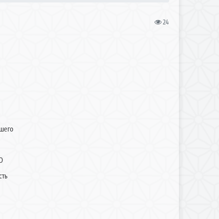
24
ашего
О
сть