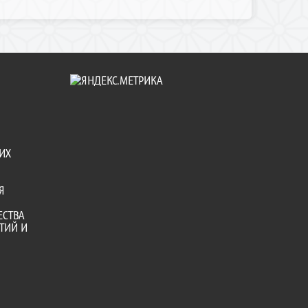
ИХ
Я
ЕСТВА
ТИЙ И