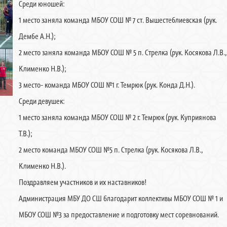
Среди юношей:
1 место заняла команда МБОУ СОШ № 7 ст. Вышестеблиевская (рук.
Дембе А.Н.);
2 место заняла команда МБОУ СОШ № 5 п. Стрелка (рук. Косякова Л.В.,
Клименко Н.В.);
3 место- команда МБОУ СОШ №1 г. Темрюк (рук. Конда Д.Н.).
Среди девушек:
1 место заняла команда МБОУ СОШ № 2 г. Темрюк (рук. Куприянова
Т.В.);
2 место команда МБОУ СОШ №5 п. Стрелка (рук. Косякова Л.В.,
Клименко Н.В.).
Поздравляем участников и их наставников!
Администрация МБУ ДО СШ благодарит коллективы МБОУ СОШ № 1 и
МБОУ СОШ №3 за предоставление и подготовку мест соревнований.