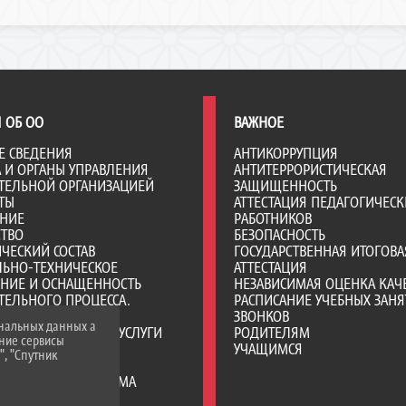
 ОБ ОО
ВАЖНОЕ
Е СВЕДЕНИЯ
АНТИКОРРУПЦИЯ
А И ОРГАНЫ УПРАВЛЕНИЯ
АНТИТЕРРОРИСТИЧЕСКАЯ
ТЕЛЬНОЙ ОРГАНИЗАЦИЕЙ
ЗАЩИЩЕННОСТЬ
ТЫ
АТТЕСТАЦИЯ ПЕДАГОГИЧЕСК
АНИЕ
РАБОТНИКОВ
СТВО
БЕЗОПАСНОСТЬ
ЧЕСКИЙ СОСТАВ
ГОСУДАРСТВЕННАЯ ИТОГОВА
ЛЬНО-ТЕХНИЧЕСКОЕ
АТТЕСТАЦИЯ
ЕНИЕ И ОСНАЩЕННОСТЬ
НЕЗАВИСИМАЯ ОЦЕНКА КАЧ
ТЕЛЬНОГО ПРОЦЕССА.
РАСПИСАНИЕ УЧЕБНЫХ ЗАНЯ
Я СРЕДА
ЗВОНКОВ
ональных данных а
ОБРАЗОВАТЕЛЬНЫЕ УСЛУГИ
РОДИТЕЛЯМ
нние сервисы
ВО-ХОЗЯЙСТВЕННАЯ
УЧАЩИМСЯ
", "Спутник
НОСТЬ
Е МЕСТА ДЛЯ ПРИЕМА
А) ОБУЧАЮЩИХСЯ