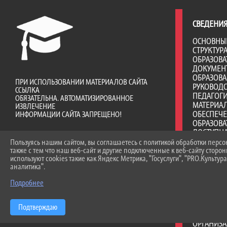
СВЕДЕНИЯ
ОСНОВНЫ
СТРУКТУР
ОБРАЗОВА
ДОКУМЕН
ОБРАЗОВ
ПРИ ИСПОЛЬЗОВАНИИ МАТЕРИАЛОВ САЙТА
РУКОВОД
ССЫЛКА
ПЕДАГОГИ
ОБЯЗАТЕЛЬНА. АВТОМАТИЗИРОВАННОЕ
МАТЕРИА
ИЗВЛЕЧЕНИЕ
ОБЕСПЕЧ
ИНФОРМАЦИИ САЙТА ЗАПРЕЩЕНО!
ОБРАЗОВА
ДОСТУПНА
ПЛАТНЫЕ 
Пользуясь нашим сайтом, вы соглашаетесь с политикой обработки перс
ФИНАНСО
также с тем что наш веб-сайт и другие подключенные к веб-сайту сторо
используют cookies такие как Яндекс Метрика, "Госуслуги", "PRO.Культура
ДЕЯТЕЛЬ
аналитика".
ВАКАНТНЫ
(ПЕРЕВОД
Подробнее
СТИПЕНД
МАТЕРИА
ОБУЧАЮЩ
Подтверждаю
МЕЖДУНА
ОРГАНИЗА