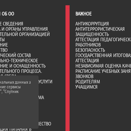
 ОБ ОО
ВАЖНОЕ
Е СВЕДЕНИЯ
АНТИКОРРУПЦИЯ
А И ОРГАНЫ УПРАВЛЕНИЯ
АНТИТЕРРОРИСТИЧЕСКАЯ
ТЕЛЬНОЙ ОРГАНИЗАЦИЕЙ
ЗАЩИЩЕННОСТЬ
ТЫ
АТТЕСТАЦИЯ ПЕДАГОГИЧЕСК
АНИЕ
РАБОТНИКОВ
СТВО
БЕЗОПАСНОСТЬ
ЧЕСКИЙ СОСТАВ
ГОСУДАРСТВЕННАЯ ИТОГОВА
ЛЬНО-ТЕХНИЧЕСКОЕ
АТТЕСТАЦИЯ
ЕНИЕ И ОСНАЩЕННОСТЬ
НЕЗАВИСИМАЯ ОЦЕНКА КАЧ
ТЕЛЬНОГО ПРОЦЕССА.
РАСПИСАНИЕ УЧЕБНЫХ ЗАНЯ
Я СРЕДА
ЗВОНКОВ
ОБРАЗОВАТЕЛЬНЫЕ УСЛУГИ
РОДИТЕЛЯМ
ональных данных а
ВО-ХОЗЯЙСТВЕННАЯ
УЧАЩИМСЯ
нние сервисы
", "Спутник
НОСТЬ
Е МЕСТА ДЛЯ ПРИЕМА
А) ОБУЧАЮЩИХСЯ
ИИ И ИНЫЕ ВИДЫ
ЛЬНОЙ ПОДДЕРЖКИ
ИХСЯ
РОДНОЕ СОТРУДНИЧЕСТВО
ЦИЯ ПИТАНИЯ В