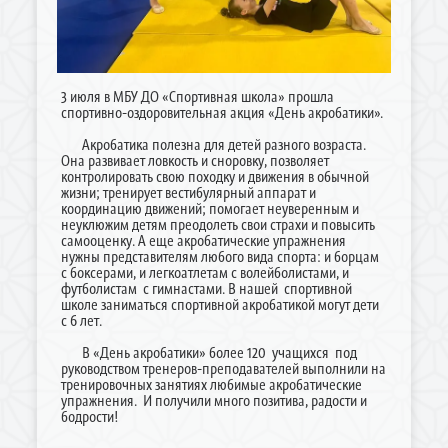
3 июля в МБУ ДО «Спортивная школа» прошла
спортивно-оздоровительная акция «День акробатики».
Акробатика полезна для детей разного возраста.
Она развивает ловкость и сноровку, позволяет
контролировать свою походку и движения в обычной
жизни; тренирует вестибулярный аппарат и
координацию движений; помогает неуверенным и
неуклюжим детям преодолеть свои страхи и повысить
самооценку. А еще акробатические упражнения
нужны представителям любого вида спорта: и борцам
с боксерами, и легкоатлетам с волейболистами, и
футболистам с гимнастами. В нашей спортивной
школе заниматься спортивной акробатикой могут дети
с 6 лет.
В «День акробатики» более 120 учащихся под
руководством тренеров-преподавателей выполнили на
тренировочных занятиях любимые акробатические
упражнения. И получили много позитива, радости и
бодрости!