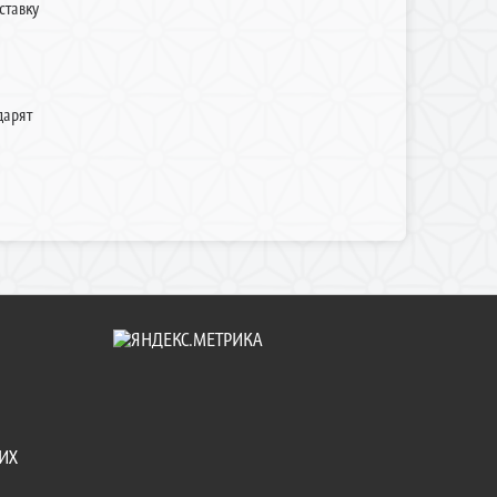
ставку
дарят
ИХ