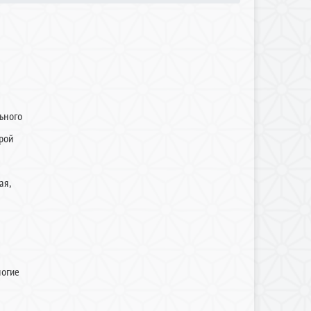
ьного
рой
ая,
ногие