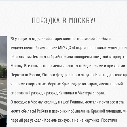
ПОЕЗДКА В МОСКВУ!
28 учащихся отделений армрестлинга, спортивной борьбы и
художественной гимнастики МБУ ДО «Спортивная школа» муниципал
образования Темрюкский район были поощрены поездкой в город- ге
Москву. Все юные спортсмены являются победителями и призерами
Первенств России, Южного федерального округа и Краснодарского кр
членами спортивных сборных Краснодарского края, имеют первый
спортивный разряд и разряд Кандидат в Мастера спорта.
О поездке в Москву, столицу нашей Родины, мечтали почти все и эта
мечта сбылась! Ребята и девчонки побывали на Красной площади, м
первый раз увидели Кремль вживую, а не на картинке. Посетили