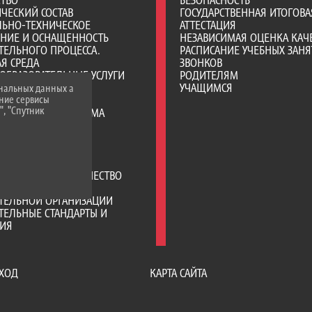
СТВО
БЕЗОПАСНОСТЬ
ЧЕСКИЙ СОСТАВ
ГОСУДАРСТВЕННАЯ ИТОГОВА
ЛЬНО-ТЕХНИЧЕСКОЕ
АТТЕСТАЦИЯ
ЕНИЕ И ОСНАЩЕННОСТЬ
НЕЗАВИСИМАЯ ОЦЕНКА КАЧ
ТЕЛЬНОГО ПРОЦЕССА.
РАСПИСАНИЕ УЧЕБНЫХ ЗАНЯ
Я СРЕДА
ЗВОНКОВ
ОБРАЗОВАТЕЛЬНЫЕ УСЛУГИ
РОДИТЕЛЯМ
ВО-ХОЗЯЙСТВЕННАЯ
УЧАЩИМСЯ
ональных данных а
нние сервисы
НОСТЬ
", "Спутник
Е МЕСТА ДЛЯ ПРИЕМА
А) ОБУЧАЮЩИХСЯ
ИИ И ИНЫЕ ВИДЫ
ЛЬНОЙ ПОДДЕРЖКИ
ИХСЯ
РОДНОЕ СОТРУДНИЧЕСТВО
ЦИЯ ПИТАНИЯ В
АТЕЛЬНОЙ ОРГАНИЗАЦИИ
ТЕЛЬНЫЕ СТАНДАРТЫ И
НИЯ
ХОД
КАРТА САЙТА