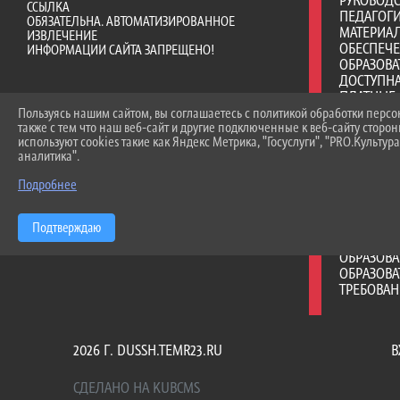
РУКОВОД
ССЫЛКА
ПЕДАГОГИ
ОБЯЗАТЕЛЬНА. АВТОМАТИЗИРОВАННОЕ
МАТЕРИА
ИЗВЛЕЧЕНИЕ
ОБЕСПЕЧ
ИНФОРМАЦИИ САЙТА ЗАПРЕЩЕНО!
ОБРАЗОВА
ДОСТУПНА
ПЛАТНЫЕ 
ФИНАНСО
Пользуясь нашим сайтом, вы соглашаетесь с политикой обработки перс
также с тем что наш веб-сайт и другие подключенные к веб-сайту сторо
ДЕЯТЕЛЬ
используют cookies такие как Яндекс Метрика, "Госуслуги", "PRO.Культура
ВАКАНТНЫ
аналитика".
(ПЕРЕВОД
СТИПЕНД
Подробнее
МАТЕРИА
ОБУЧАЮЩ
МЕЖДУНА
Подтверждаю
ОРГАНИЗА
ОБРАЗОВ
ОБРАЗОВА
ТРЕБОВА
2026 Г. DUSSH.TEMR23.RU
В
СДЕЛАНО НА KUBCMS