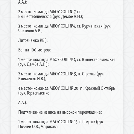
А.А.);
2 место- команда МБОУ СОШ № 7, ст.
Вышестеблиевская (рук. Дембе А.Н.);
3 место- команда МБОУ СОШ №4, ст. Курчанская (рук.
Частиков А.В.,
Литовченко Р.В.).
Бег на 100 метров:
1 место- команда МБОУ СОШ № 7, ст. Вышестеблиевская
(рук. Дембе А.Н.);
2 место- команда МБОУ СОШ № 5, п. Стрелка (рук.
Клименко Н.В.);
3 место- команда МБОУ СОШ № 20, п. Красный Октябрь
(рук. Герасименко
А.А.).
Подтягивание из виса на высокой перекладине:
1 место- команда МАОУ СОШ № 13, г. Темрюк (рук.
Позней О.В., Жарикова