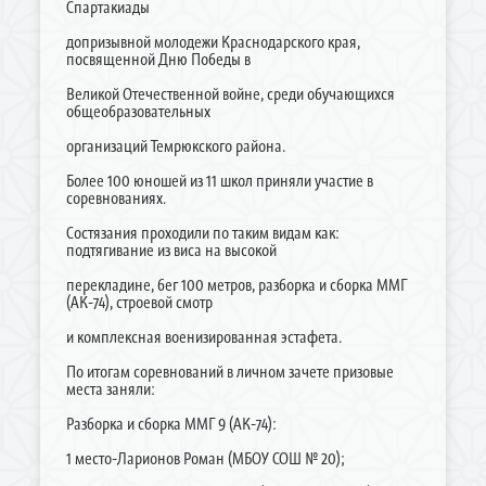
Спартакиады
допризывной молодежи Краснодарского края,
посвященной Дню Победы в
Великой Отечественной войне, среди обучающихся
общеобразовательных
организаций Темрюкского района.
Более 100 юношей из 11 школ приняли участие в
соревнованиях.
Состязания проходили по таким видам как:
подтягивание из виса на высокой
перекладине, бег 100 метров, разборка и сборка ММГ
(АК-74), строевой смотр
и комплексная военизированная эстафета.
По итогам соревнований в личном зачете призовые
места заняли:
Разборка и сборка ММГ 9 (АК-74):
1 место-Ларионов Роман (МБОУ СОШ № 20);