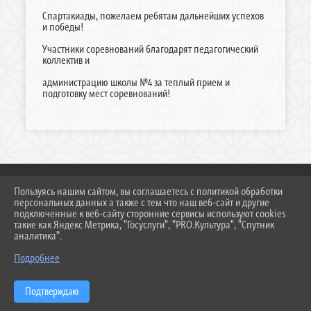
Спартакиады, пожелаем ребятам дальнейших успехов
и победы!
Участники соревнований благодарят педагогический
коллектив и
администрацию школы №4 за теплый прием и
подготовку мест соревнований!
Пользуясь нашим сайтом, вы соглашаетесь с политикой обработки
персональных данных а также с тем что наш веб-сайт и другие
2026 Г. DUSSH.TEMR23.RU
подключенные к веб-сайту сторонние сервисы используют cookies
ВХОД
такие как Яндекс Метрика, "Госуслуги", "PRO.Культура", "Спутник
КАРТА САЙТА
аналитика".
ПОЛИТИКА ОБРАБОТКИ ПЕРСОНАЛЬНЫХ ДАННЫХ
Подробнее
СДЕЛАНО НА KUBCMS
РАЗРАБОТКА И ПОДДЕРЖКА
Подтверждаю