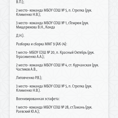
В.П.);
2 место- команда МБОУ СОШ № 5, п. Стрелка (рук.
Клименко Н.В.);
3 место- команда МБОУ СОШ № 1, г.Темрюк (рук.
Мищерюкова В.Н., Конда
Д.Н.).
Разборка и сборка ММГ 9 (АК-74):
1 место- МБОУ СОШ № 20, п. Красный Октябрь (рук.
Герасименко А.А.);
2 место- команда МБОУ СОШ № 4, ст. Курчанская (рук.
Частиков А.В.,
Литовченко Р.В.);
3 место- команда МБОУ СОШ № 5, п. Стрелка (рук.
Клименко Н.В.).
Военизированная эстафета:
1 место- команда МБОУ СОШ № 28, ст.Тамань (рук.
Раевский Ю.А.);