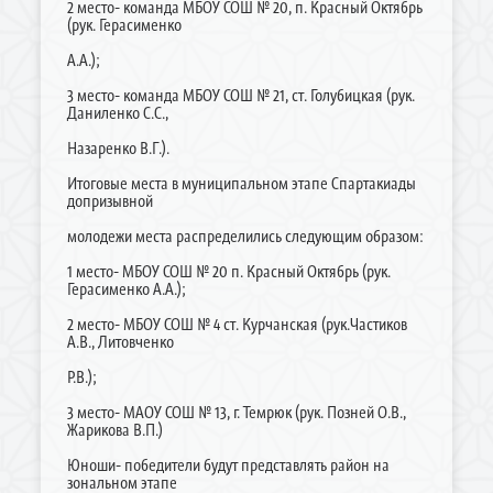
2 место- команда МБОУ СОШ № 20, п. Красный Октябрь
(рук. Герасименко
А.А.);
3 место- команда МБОУ СОШ № 21, ст. Голубицкая (рук.
Даниленко С.С.,
Назаренко В.Г.).
Итоговые места в муниципальном этапе Спартакиады
допризывной
молодежи места распределились следующим образом:
1 место- МБОУ СОШ № 20 п. Красный Октябрь (рук.
Герасименко А.А.);
2 место- МБОУ СОШ № 4 ст. Курчанская (рук.Частиков
А.В., Литовченко
Р.В.);
3 место- МАОУ СОШ № 13, г. Темрюк (рук. Позней О.В.,
Жарикова В.П.)
Юноши- победители будут представлять район на
зональном этапе