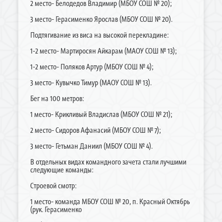
2 место- Белодедов Владимир (МБОУ СОШ № 20);
3 место- Герасименко Ярослав (МБОУ СОШ № 20).
Подтягивание из виса на высокой перекладине:
1-2 место- Мартиросян Айкарам (МАОУ СОШ № 13);
1-2 место- Поляков Артур (МБОУ СОШ № 4);
3 место- Кувычко Тимур (МАОУ СОШ № 13).
Бег на 100 метров:
1 место- Крикливый Владислав (МБОУ СОШ № 21);
2 место- Сидоров Афанасий (МБОУ СОШ № 7);
3 место- Гетьман Даниил (МБОУ СОШ № 4).
В отдельных видах командного зачета стали лучшими
следующие команды:
Строевой смотр:
1 место- команда МБОУ СОШ № 20, п. Красный Октябрь
(рук. Герасименко