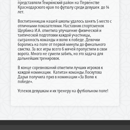
представляли Темрюкский район на Первенстве
Краснодарского края по футзалу среди девушек до 14
лет.
Воспитанницам нашей школы удалось занять 5 место с
отличными показателями. Наставник спортсменок
Щербина И.А. отметила улучшение физической и
тактической подготовки каждой участницы,
сыгранность команды и волю к победе. Девочки
боролись на поле от первой минуты до финального
свистка. За все игры всего 6 мячей пропустили в свои
ворота. Много не сумели забить, но это задача для
дальнейших тренировок.
В конце соревнований отметили лучших игроков к
каждой номинации. Капитан команды Лоскутова
Дарья получила приз в номинации «За Волю к
победе».
Успехов девушкам и их тренеру на футбольном поле!