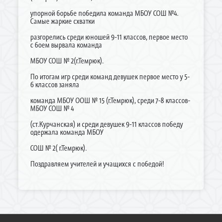
упорной борьбе победила команда МБОУ СОШ №4.
Самые жаркие схватки
разгорелись среди юношей 9-11 классов, первое место
с боем вырвала команда
МБОУ СОШ № 2(г.Темрюк).
По итогам игр среди команд девушек первое место у 5-
6 классов заняла
команда МБОУ ООШ № 15 (г.Темрюк), среди 7-8 классов-
МБОУ СОШ № 4
(ст.Курчанская) и среди девушек 9-11 классов победу
одержала команда МБОУ
СОШ № 2( г.Темрюк).
Поздравляем учителей и учащихся с победой!