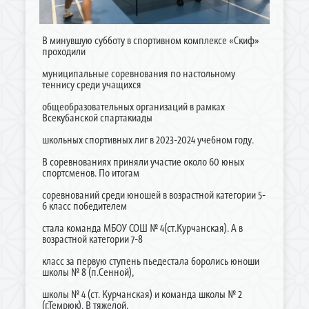
В минувшую субботу в спортивном комплексе «Скиф»
проходили
муниципальные соревнования по настольному
теннису среди учащихся
общеобразовательных организаций в рамках
Всекубанской спартакиады
школьных спортивных лиг в 2023-2024 учебном году.
В соревнованиях приняли участие около 60 юных
спортсменов. По итогам
соревнований среди юношей в возрастной категории 5-
6 класс победителем
стала команда МБОУ СОШ № 4(ст.Курчанская). А в
возрастной категории 7-8
класс за первую ступень пьедестала боролись юноши
школы № 8 (п.Сенной),
школы № 4 (ст. Курчанская) и команда школы № 2
(г.Темрюк). В тяжелой,