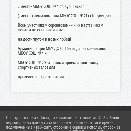
2 место- МБОУ СОШ № 4 ст. Курчанская;
3 место заняла команда МБОУ СОШ № 21 ст.Голубицкая.
Всем участникам соревнований и их наставникам
желаем не останавливаться
на достигнутом и новых побед!
Администрация МБУ ДО СШ благодарит коллективы
МБОУ СОШ № 4 и
МБОУ СОШ № 20 за теплый прием и подготовку
спортивных залов для
проведения соревнований.
Пользуясь нашим сайтом, вы соглашаетесь с политикой обработки
персональных данных а также с тем что наш веб-сайт и другие
2026 Г. DUSSH.TEMR23.RU
подключенные к веб-сайту сторонние сервисы используют cookies