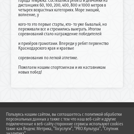
города Темрюка. Состязались ребята и девчонки на
дистанциях 60, 100, 200, 400, 800 и 1000 метров в
четырех возрастных категориях. Море эмоций,
волнение, у
кого-то это первые старты, кто- то уже бывалый, но
переживали все и стремились выиграть. Итогом
соревнований стало награждение победителей
и призёров грамотами. Впереди у ребят первенство
Краснодарского края и краевые
соревнования по легкой атлетике.
Пожелаем нашим спортсменам и их наставникам
новых побед!
Пользуясь нашим сайтом, вы соглашаетесь с политикой обработки
персональных данных а также с тем что наш веб-сайт и другие
2026 Г. DUSSH.TEMR23.RU
подключенные к веб-сайту сторонние сервисы используют cookies
ВХОД
такие как Яндекс Метрика, "Госуслуги", "PRO.Культура", "Спутник
КАРТА САЙТА
аналитика".