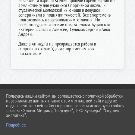
Рева Олег и Барнаш Ксения провели соревнования по
армлифтингу для учащихся Спортивной школы и
студенческой молодежи! 33 юноши и девушки
соперничали в поднятии тяжестей. Все спортсмены
подготовились к соревнованиям отлично. Но
особенно удивили своими показателями Буринская
Екатерина, Саглай Алексей, Сулимов Сергей и Айко
Андрей.
Даже в каникулы не прекращается работа в
спортивных залах. Удачи спортсменам и их
наставникам!
Пользуясь нашим сайтом, вы соглашаетесь с политикой обработки
персональных данных а также с тем что наш веб-сайт и другие
2026 Г. DUSSH.TEMR23.RU
подключенные к веб-сайту сторонние сервисы используют cookies
ВХОД
такие как Яндекс Метрика, "Госуслуги", "PRO.Культура", "Спутник
КАРТА САЙТА
аналитика".
ПОЛИТИКА ОБРАБОТКИ ПЕРСОНАЛЬНЫХ ДАННЫХ
Подробнее
СДЕЛАНО НА KUBCMS