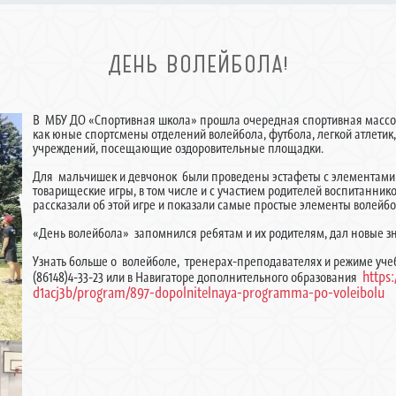
ДЕНЬ ВОЛЕЙБОЛА!
В МБУ ДО «Спортивная школа» прошла очередная спортивная массов
как юные спортсмены отделений волейбола, футбола, легкой атлетик,
учреждений, посещающие оздоровительные площадки.
Для мальчишек и девчонок были проведены эстафеты с элементами 
товарищеские игры, в том числе и с участием родителей воспитанни
рассказали об этой игре и показали самые простые элементы волейбо
«День волейбола» запомнился ребятам и их родителям, дал новые з
Узнать больше о волейболе, тренерах-преподавателях и режиме уч
https
(86148)4-33-23 или в Навигаторе дополнительного образования
d1acj3b/program/897-dopolnitelnaya-programma-po-voleibolu