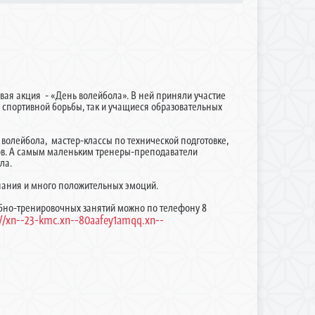
ая акция - «День волейбола». В ней приняли участие
 спортивной борьбы, так и учащиеся образовательных
волейбола, мастер-классы по технической подготовке,
ков. А самым маленьким тренеры-преподаватели
ла.
нания и много положительных эмоций.
ебно-тренировочных занятий можно по телефону 8
://xn--23-kmc.xn--80aafey1amqq.xn--