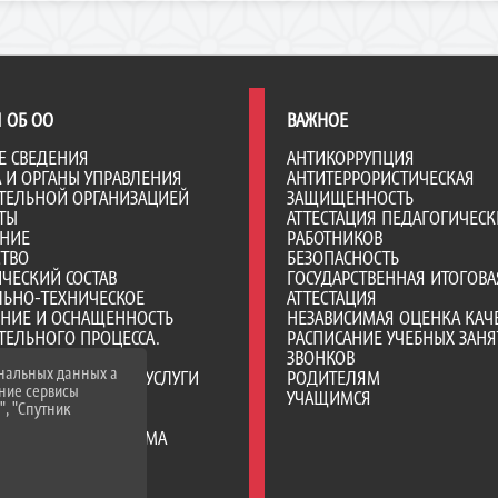
 ОБ ОО
ВАЖНОЕ
Е СВЕДЕНИЯ
АНТИКОРРУПЦИЯ
А И ОРГАНЫ УПРАВЛЕНИЯ
АНТИТЕРРОРИСТИЧЕСКАЯ
ТЕЛЬНОЙ ОРГАНИЗАЦИЕЙ
ЗАЩИЩЕННОСТЬ
ТЫ
АТТЕСТАЦИЯ ПЕДАГОГИЧЕСК
АНИЕ
РАБОТНИКОВ
СТВО
БЕЗОПАСНОСТЬ
ЧЕСКИЙ СОСТАВ
ГОСУДАРСТВЕННАЯ ИТОГОВА
ЛЬНО-ТЕХНИЧЕСКОЕ
АТТЕСТАЦИЯ
ЕНИЕ И ОСНАЩЕННОСТЬ
НЕЗАВИСИМАЯ ОЦЕНКА КАЧ
ТЕЛЬНОГО ПРОЦЕССА.
РАСПИСАНИЕ УЧЕБНЫХ ЗАНЯ
Я СРЕДА
ЗВОНКОВ
ональных данных а
ОБРАЗОВАТЕЛЬНЫЕ УСЛУГИ
РОДИТЕЛЯМ
нние сервисы
ВО-ХОЗЯЙСТВЕННАЯ
УЧАЩИМСЯ
", "Спутник
НОСТЬ
Е МЕСТА ДЛЯ ПРИЕМА
А) ОБУЧАЮЩИХСЯ
ИИ И ИНЫЕ ВИДЫ