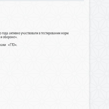
года активно участвовали в тестировании норм
 и обороне».
наки «ГТО».