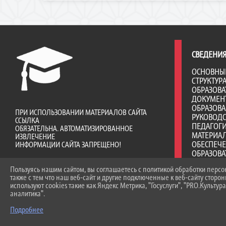
СВЕДЕНИЯ
ОСНОВНЫ
СТРУКТУР
ОБРАЗОВА
ДОКУМЕН
ОБРАЗОВ
ПРИ ИСПОЛЬЗОВАНИИ МАТЕРИАЛОВ САЙТА
РУКОВОД
ССЫЛКА
ПЕДАГОГИ
ОБЯЗАТЕЛЬНА. АВТОМАТИЗИРОВАННОЕ
МАТЕРИА
ИЗВЛЕЧЕНИЕ
ОБЕСПЕЧ
ИНФОРМАЦИИ САЙТА ЗАПРЕЩЕНО!
ОБРАЗОВА
ДОСТУПНА
Пользуясь нашим сайтом, вы соглашаетесь с политикой обработки перс
ПЛАТНЫЕ 
также с тем что наш веб-сайт и другие подключенные к веб-сайту сторо
ФИНАНСО
используют cookies такие как Яндекс Метрика, "Госуслуги", "PRO.Культура
ДЕЯТЕЛЬ
аналитика".
ВАКАНТНЫ
(ПЕРЕВОД
Подробнее
СТИПЕНД