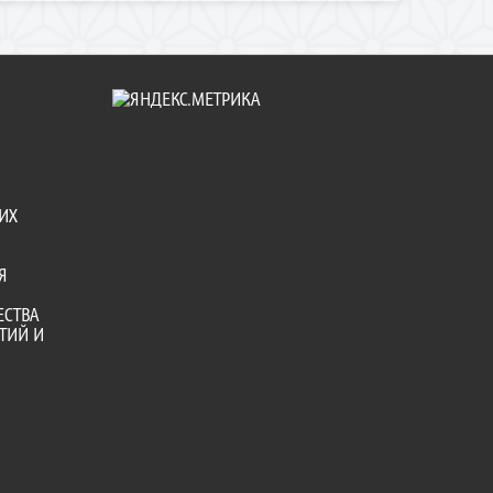
ИХ
Я
ЕСТВА
ТИЙ И