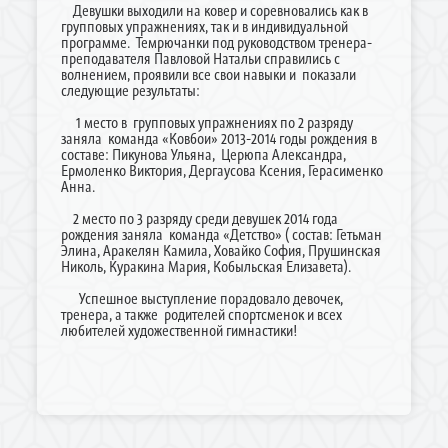
Девушки выходили на ковер и соревновались как в
групповых упражнениях, так и в индивидуальной
программе. Темрючанки под руководством тренера-
преподавателя Павловой Натальи справились с
волнением, проявили все свои навыки и показали
следующие результаты:
1 место в групповых упражнениях по 2 разряду
заняла команда «Ковбои» 2013-2014 годы рождения в
составе: Пикунова Ульяна, Церюпа Александра,
Ермоленко Виктория, Дергаусова Ксения, Герасименко
Анна.
2 место по 3 разряду среди девушек 2014 года
рождения заняла команда «Детство» ( состав: Гетьман
Элина, Аракелян Камила, Ховайко София, Прушинская
Николь, Куракина Мария, Кобыльская Елизавета).
Успешное выступление порадовало девочек,
тренера, а также родителей спортсменок и всех
любителей художественной гимнастики!