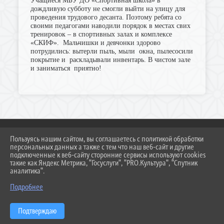
Учащиеся МБУ ДО «Спортивная школа» в
дождливую субботу не смогли выйти на улицу для
проведения трудового десанта. Поэтому ребята со
своими педагогами наводили порядок в местах свих
тренировок – в спортивных залах и комплексе
«СКИФ». Мальчишки и девчонки здорово
потрудились: вытерли пыль, мыли окна, пылесосили
покрытие и раскладывали инвентарь. В чистом зале
и заниматься приятно!
Пользуясь нашим сайтом, вы соглашаетесь с политикой обработки
персональных данных а также с тем что наш веб-сайт и другие
2026 Г. DUSSH.TEMR23.RU
подключенные к веб-сайту сторонние сервисы используют cookies
ВХОД
такие как Яндекс Метрика, "Госуслуги", "PRO.Культура", "Спутник
КАРТА САЙТА
аналитика".
ПОЛИТИКА ОБРАБОТКИ ПЕРСОНАЛЬНЫХ ДАННЫХ
Подробнее
СДЕЛАНО НА KUBCMS
РАЗРАБОТКА И ПОДДЕРЖКА
Подтверждаю