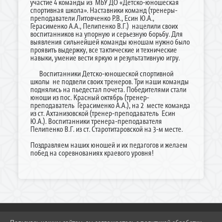
участие 4 команды из МБУ ДО «Детско-юношеская
спортивная школа». Наставники команд (тренеры-
преподаватели Литовченко Р.В., Есин Ю.А.,
Герасименко А.А., Пелипенко В.Г.) нацелили своих
воспитанников на упорную и серьезную борьбу. Для
выявления сильнейшей команды юношам нужно было
проявить выдержку, все тактические и технические
навыки, умение вести яркую и результативную игру.
Воспитанники Детско-юношеской спортивной
школы не подвели своих тренеров. Три наши команды
поднялись на пьедестал почета. Победителями стали
юноши из пос. Красный октябрь (тренер-
преподаватель Герасименко А.А.), на 2 месте команда
из ст. Ахтанизовской (тренер-преподаватель Есин
Ю.А.). Воспитанники тренера-преподавателя
Пелипенко В.Г. из ст. Старотитаровской на 3-м месте.
Поздравляем наших юношей и их педагогов и желаем
побед на соревнованиях краевого уровня!