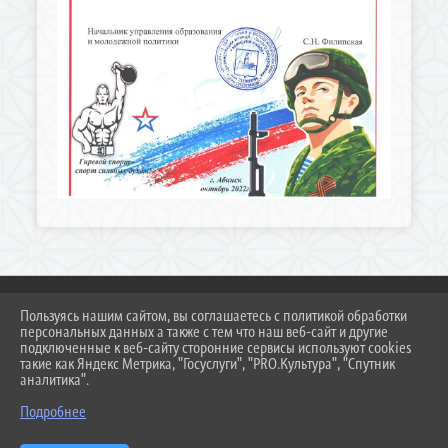
Пользуясь нашим сайтом, вы соглашаетесь с политикой обработки
персональных данных а также с тем что наш веб-сайт и другие
2026 Г. DUSSH.TEMR23.RU
подключенные к веб-сайту сторонние сервисы используют cookies
ВХОД
такие как Яндекс Метрика, "Госуслуги", "PRO.Культура", "Спутник
КАРТА САЙТА
аналитика".
ПОЛИТИКА ОБРАБОТКИ ПЕРСОНАЛЬНЫХ ДАННЫХ
Подробнее
СДЕЛАНО НА KUBCMS