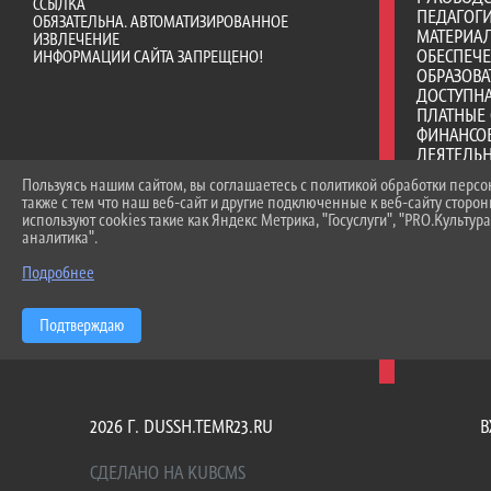
ССЫЛКА
ПЕДАГОГИ
ОБЯЗАТЕЛЬНА. АВТОМАТИЗИРОВАННОЕ
МАТЕРИА
ИЗВЛЕЧЕНИЕ
ОБЕСПЕЧ
ИНФОРМАЦИИ САЙТА ЗАПРЕЩЕНО!
ОБРАЗОВА
ДОСТУПНА
ПЛАТНЫЕ 
ФИНАНСО
ДЕЯТЕЛЬ
ВАКАНТНЫ
Пользуясь нашим сайтом, вы соглашаетесь с политикой обработки перс
(ПЕРЕВОД
также с тем что наш веб-сайт и другие подключенные к веб-сайту сторо
СТИПЕНД
используют cookies такие как Яндекс Метрика, "Госуслуги", "PRO.Культура
МАТЕРИА
аналитика".
ОБУЧАЮЩ
МЕЖДУНА
Подробнее
ОРГАНИЗА
ОБРАЗОВ
Подтверждаю
ОБРАЗОВА
ТРЕБОВА
2026 Г. DUSSH.TEMR23.RU
В
СДЕЛАНО НА KUBCMS