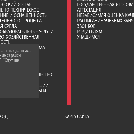
ЧЕСКИЙ СОСТАВ
ГОСУДАРСТВЕННАЯ ИТОГОВА
ЛЬНО-ТЕХНИЧЕСКОЕ
АТТЕСТАЦИЯ
ЕНИЕ И ОСНАЩЕННОСТЬ
НЕЗАВИСИМАЯ ОЦЕНКА КАЧ
ТЕЛЬНОГО ПРОЦЕССА.
РАСПИСАНИЕ УЧЕБНЫХ ЗАНЯ
Я СРЕДА
ЗВОНКОВ
ОБРАЗОВАТЕЛЬНЫЕ УСЛУГИ
РОДИТЕЛЯМ
ВО-ХОЗЯЙСТВЕННАЯ
УЧАЩИМСЯ
НОСТЬ
Е МЕСТА ДЛЯ ПРИЕМА
ональных данных а
А) ОБУЧАЮЩИХСЯ
нние сервисы
ИИ И ИНЫЕ ВИДЫ
", "Спутник
ЛЬНОЙ ПОДДЕРЖКИ
ИХСЯ
РОДНОЕ СОТРУДНИЧЕСТВО
ЦИЯ ПИТАНИЯ В
АТЕЛЬНОЙ ОРГАНИЗАЦИИ
ТЕЛЬНЫЕ СТАНДАРТЫ И
НИЯ
ХОД
КАРТА САЙТА