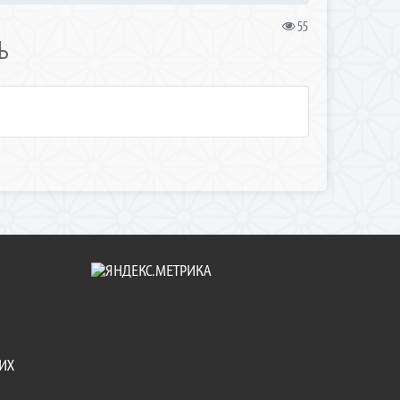
55
Ь
ИХ